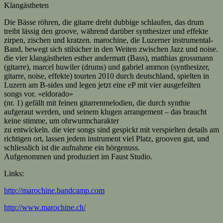
Klangästheten
Die Bässe röhren, die gitarre dreht dubbige schlaufen, das drum
treibt lässig den groove, während darüber synthesizer und effekte
zirpen, zischen und kratzen. marochine, die Luzerner instrumental-
Band, bewegt sich stilsicher in den Weiten zwischen Jazz und noise.
die vier klangästheten esther andermatt (Bass), matthias grossmann
(gitarre), marcel huwiler (drums) und gabriel ammon (synthesizer,
gitarre, noise, effekte) tourten 2010 durch deutschland, spielten in
Luzern am B-sides und legen jetzt eine eP mit vier ausgefeilten
songs vor. «eldorado»
(nr. 1) gefällt mit feinen gitarrenmelodien, die durch synthie
aufgeraut werden, und seinem klugen arrangement – das braucht
keine stimme, um ohrwurmcharakter
zu entwickeln. die vier songs sind gespickt mit verspielten details am
richtigen ort, lassen jedem instrument viel Platz, grooven gut, und
schliesslich ist die aufnahme ein hörgenuss.
Aufgenommen und produziert im Faust Studio.
Links:
http://marochine.bandcamp.com
http://www.marochine.ch/