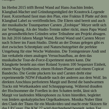
Im Herbst 2015 trifft Bernd Wand auf Hans-Joachim Irmler,
Klangbad-Macher und Gründungsmitglied der Krautrock-Legende
Faust. Kurzerhand fasst man den Plan, eine Fraktus II Platte auf dem
Klangbad Label zu veröffentlichen. Die Eltern sind bereit und auch
der musikalische Traumpartner Carsten „Erobique“ Meyer stellt sich
zur Verfügung. Als der Studio-Termin näher rückt, muss Papa Wand
aus gesundheitlichen Gründen seine Teilnahme am Projekt absagen.
Im Juli 2016 fahren Margit Wand, Bernd Wand und Carsten Meyer
nach Scheer ins Faust-Studio. Direkt an der Donau gelegen gibt es
dort zwischen Schrottplatz und Naturschutzgebiet die perfekte
Umgebung für eine Woche Wahnsinn. Die Toningenieure Andi und
Jan verkabeln einen analogen Versuchsaufbau, an dem das
musikalische Tour-de-Force-Experiment starten kann. Die
Klangkette besteht aus einer Roland System 100 Sequenzer Einheit,
einem Wasp Synthesizer, einem Hohner-Pianet und einem Copicat
Bandecho. Die Geräte pluckern los und Carsten dreht eine
experimentelle NDW-Frikadelle nach der anderen aus dem Wolf. Im
direkten Anschluss perforieren Margit und Bernd die bandwarmen
Tracks mit Wortkaskaden und Schnappgesang. Während draußen
der Hochsommer die Forellen in den Schatten treibt, lässt sich
Margit vor laufenden Mikrophonen zu Arien hinreißen, begleitet
von Irmlers apokalyptischen Orgelkadenzen. Monika Nuber filmt
den Clash der Titans für ein Musikvideo und macht erste Skizzen für
das LP Cover. Die KW 27 wird durchgehend bespielt, jeden Tag